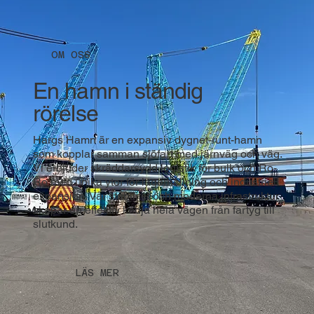
OM OSS
En hamn i ständig
rörelse
Hargs Hamn är en expansiv dygnet-runt-hamn
som kopplar samman sjöfart med järnväg och väg.
Vi erbjuder skräddarsydd logistik för bulk och Ro-
Ro med unika ytor för lagerhållning och industriell
expansion. Vår stabilitet och moderna infrastruktur
skapar en effektiv kedja hela vägen från fartyg till
slutkund.
LÄS MER