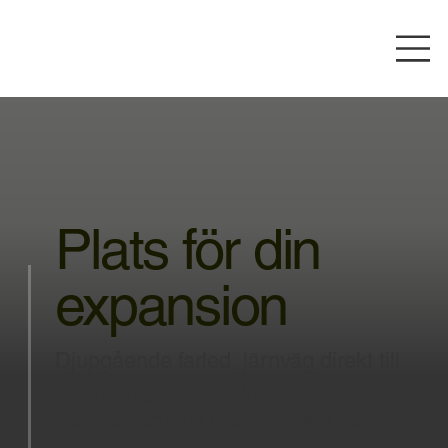
Plats för din
expansion
Djupgående farled, järnväg direkt till
kajen, dygnet-runt-drift för stora
volymer och 100 hektar mark för