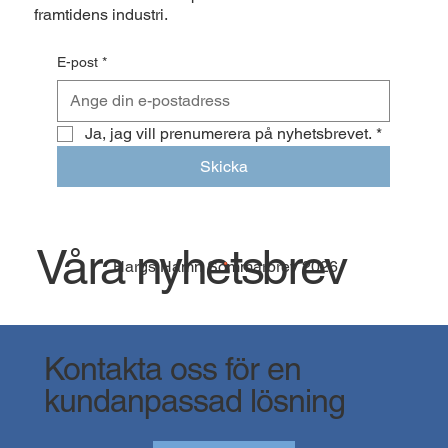
framtidens industri.
E-post
*
Ja, jag vill prenumerera på nyhetsbrevet.
*
Skicka
Våra nyhetsbrev
Hargs Hamn Sommarbrev 2026
Kontakta oss för en
kundanpassad lösning