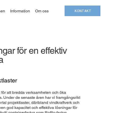
en
Information
Om oss
KONTAKT
ngar för en effektiv
a
tlaster
 för att bredda verksamheten och öka
. Under de senaste åren har vi framgångsrikt
ertal projektlaster, däribland vindkraftverk och
en god kapacitet och effektiva lösningar för
såväl containerfartyg som RoRo-fartyg.