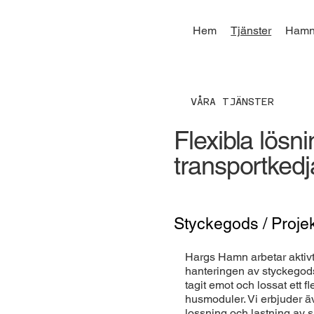
Hem
Tjänster
Hamn
VÅRA TJÄNSTER
Flexibla lösni
transportkedj
Styckegods / Projek
Hargs Hamn arbetar aktivt
hanteringen av styckegods
tagit emot och lossat ett fl
husmoduler. Vi erbjuder äv
lossning och lastning av 