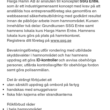
Hargs Hamn AB är ansluten till konceptet
SSG Entre
,
som är ett industrigemensamt koncept med krav på att
anställda hos entreprenadföretag ska genomföra en
webbaserad säkerhetsutbildning med godkänt resultat
innan de påbörjar arbete inom hamnområdet. Kursen
innehåller två delar: Grundkursen SSG Entre samt
hamnens lokala kurs Hargs Hamn Entre. Hamnens
lokala kurs görs på plats på hamnkontoret.
Registrera ditt företag på
www.ssg.se
Bevakningsföretag utför rondering med utbildade
skyddsvakter i hamnområdet och har hamnens
uppdrag att göra
ID-kontroller
och avvisa obehöriga
personer, utfärda kontrollavgifter för obehöriga fordon
samt göra polisanmälan.
Det är strängt förbjudet att
utan särskilt uppdrag gå ombord på fartyg
handskas med smuggelvaror
fiska från kajerna eller strandkanterna
Rökförbud råder
i hela hamnområdet