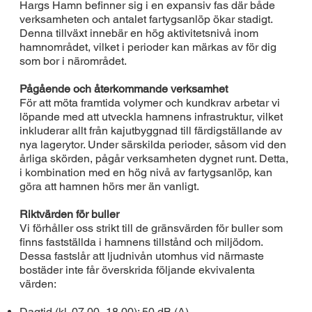
Hargs Hamn befinner sig i en expansiv fas där både
verksamheten och antalet fartygsanlöp ökar stadigt.
Denna tillväxt innebär en hög aktivitetsnivå inom
hamnområdet, vilket i perioder kan märkas av för dig
som bor i närområdet.
Pågående och återkommande verksamhet
För att möta framtida volymer och kundkrav arbetar vi
löpande med att utveckla hamnens infrastruktur, vilket
inkluderar allt från kajutbyggnad till färdigställande av
nya lagerytor. Under särskilda perioder, såsom vid den
årliga skörden, pågår verksamheten dygnet runt. Detta,
i kombination med en hög nivå av fartygsanlöp, kan
göra att hamnen hörs mer än vanligt.
Riktvärden för buller
Vi förhåller oss strikt till de gränsvärden för buller som
finns fastställda i hamnens tillstånd och miljödom.
Dessa fastslår att ljudnivån utomhus vid närmaste
bostäder inte får överskrida följande ekvivalenta
värden:
Dagtid (kl. 07.00–18.00): 50 dB (A)