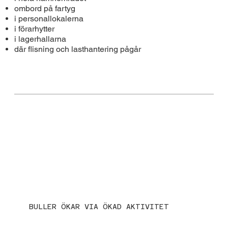
ombord på fartyg
i personallokalerna
i förarhytter
i lagerhallarna
där flisning och lasthantering pågår
BULLER ÖKAR VIA ÖKAD AKTIVITET