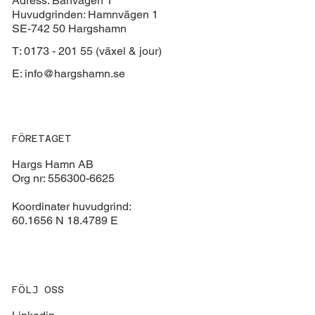
Adress: Banvägen 1
Huvudgrinden: Hamnvägen 1
SE-742 50 Hargshamn
T: 0173 - 201 55 (växel & jour)
E:
info@hargshamn.se
FÖRETAGET
Hargs Hamn AB
Org nr: 556300-6625
Koordinater huvudgrind:
60.1656 N 18.4789 E
FÖLJ OSS